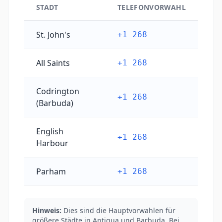
STADT
TELEFONVORWAHL
Hauptstädtische Telefonvorwahlen von Antigua und
St. John's
+1 268
All Saints
+1 268
Codrington
+1 268
(Barbuda)
English
+1 268
Harbour
Parham
+1 268
Hinweis:
Dies sind die Hauptvorwahlen für
größere Städte in Antigua und Barbuda. Bei