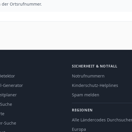
on der Ortsrufnummer.
SICHERHEIT & NOTFALL
Detektor
Notrufnummern
l-Generator
Kinderschutz-Helplines
eitplaner
Spam melden
-Suche
REGIONEN
rte
Alle Ländercodes Durchsuche
er-Suche
Europa