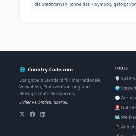
die Stadtvorwahl (ohne das +-Symbol), gefolgt v
TOOLS
Country-Code.com
🛡️ Spam-
Der globale Standard für internationale
Vorwahlen, Präfixverifizierung und
🌍 Vorwah
Betrugsschutz-Ressourcen.
🕒 Anrufz
Sicher verbinden, überall.
🚨 Notruf
🗺️ Weltka
📱 Anbiet