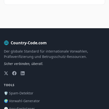
Country-Code.com
Der globale Standard für internationale Vorwahlen,
Präfixverifizierung und Betrugsschutz-Ressourcen.
Sicher verbinden, überall.
TOOLS
🛡️ Spam-Detektor
🌍 Vorwahl-Generator
🕒 Anrufzeitplaner