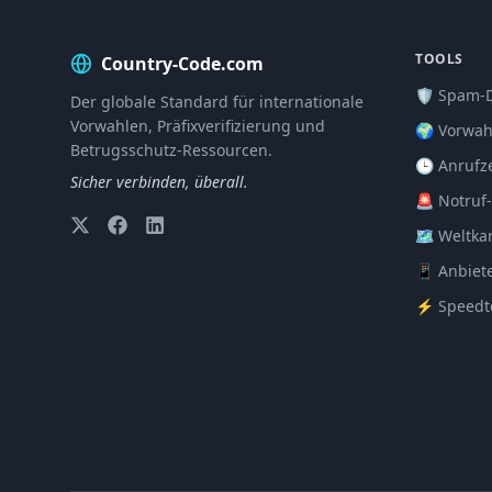
TOOLS
Country-Code.com
🛡️ Spam-
Der globale Standard für internationale
Vorwahlen, Präfixverifizierung und
🌍 Vorwah
Betrugsschutz-Ressourcen.
🕒 Anrufz
Sicher verbinden, überall.
🚨 Notruf
🗺️ Weltka
📱 Anbiet
⚡ Speedt