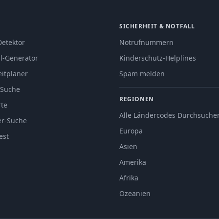
SICHERHEIT & NOTFALL
Detektor
Notrufnummern
l-Generator
Kinderschutz-Helplines
eitplaner
Spam melden
-Suche
REGIONEN
rte
Alle Ländercodes Durchsuche
er-Suche
Europa
est
Asien
Amerika
Afrika
Ozeanien