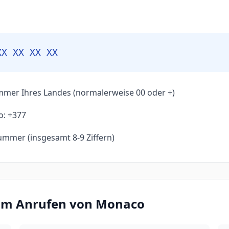
XX XX XX XX
mmer Ihres Landes (normalerweise 00 oder +)
o: +377
ummer (insgesamt 8-9 Ziffern)
beim Anrufen von Monaco