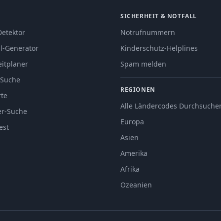
SICHERHEIT & NOTFALL
Detektor
Notrufnummern
l-Generator
Kinderschutz-Helplines
eitplaner
Spam melden
-Suche
REGIONEN
rte
Alle Ländercodes Durchsuche
er-Suche
Europa
est
Asien
Amerika
Afrika
Ozeanien