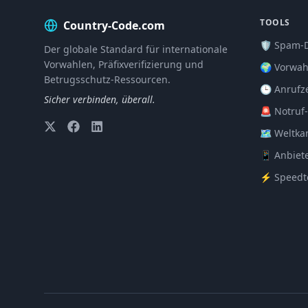
TOOLS
Country-Code.com
🛡️ Spam-
Der globale Standard für internationale
Vorwahlen, Präfixverifizierung und
🌍 Vorwah
Betrugsschutz-Ressourcen.
🕒 Anrufz
Sicher verbinden, überall.
🚨 Notruf
🗺️ Weltka
📱 Anbiet
⚡ Speedt