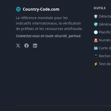
OUTILS
Country-Code.com
🛡️ Détec
La référence mondiale pour les
indicatifs internationaux, la vérification
🌍 Générat
de préfixes et les ressources antifraude.
🕒 Planifi
Connectez-vous en toute sécurité, partout.
🚨 Numéro
🗺️ Carte
📱 Recher
⚡ Test de 