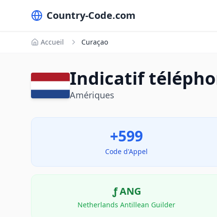
Country-Code.com
Accueil
Curaçao
Indicatif téléph
Amériques
+599
Code d'Appel
ƒ
ANG
Netherlands Antillean Guilder