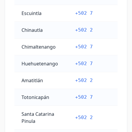
Escuintla
+502 7
Chinautla
+502 2
Chimaltenango
+502 7
Huehuetenango
+502 7
Amatitlán
+502 2
Totonicapán
+502 7
Santa Catarina
+502 2
Pinula