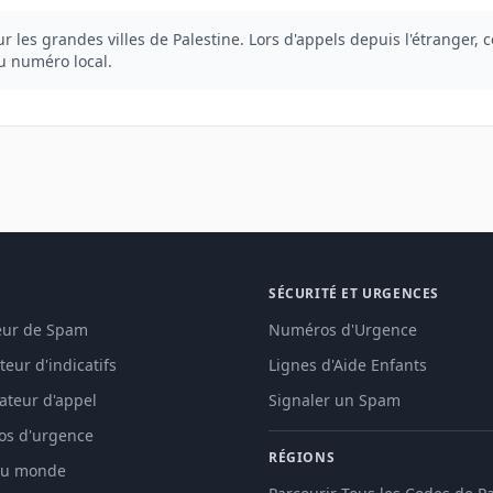
 les grandes villes de Palestine. Lors d'appels depuis l'étranger, 
du numéro local.
SÉCURITÉ ET URGENCES
teur de Spam
Numéros d'Urgence
eur d'indicatifs
Lignes d'Aide Enfants
cateur d'appel
Signaler un Spam
s d'urgence
RÉGIONS
 du monde