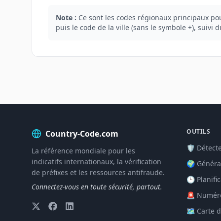
Note :
Ce sont les codes régionaux principaux pour
puis le code de la ville (sans le symbole +), suivi 
OUTILS
Country-Code.com
🛡️ Détec
La référence mondiale pour les
indicatifs internationaux, la vérification
🌍 Générat
de préfixes et les ressources antifraude.
🕒 Planifi
Connectez-vous en toute sécurité, partout.
🚨 Numéro
🗺️ Carte