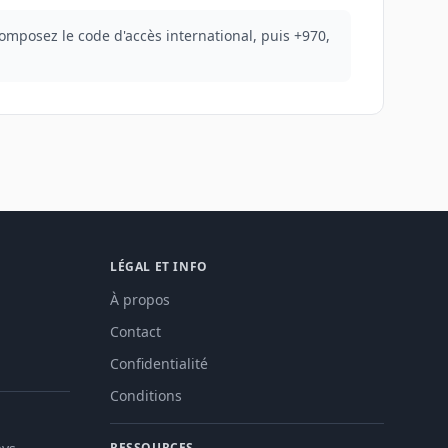
composez le code d'accès international, puis +970,
LÉGAL ET INFO
À propos
Contact
Confidentialité
Conditions
RESSOURCES