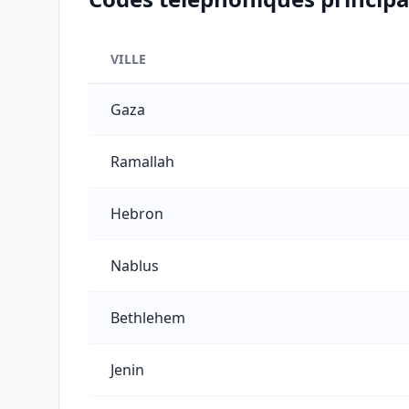
VILLE
Codes téléphoniques principaux des villes de l
Gaza
Ramallah
Hebron
Nablus
Bethlehem
Jenin