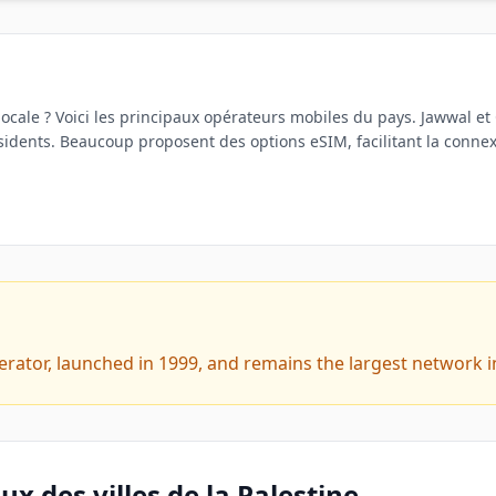
ocale ? Voici les principaux opérateurs mobiles du pays. Jawwal e
ésidents. Beaucoup proposent des options eSIM, facilitant la conne
perator, launched in 1999, and remains the largest network 
x des villes de la Palestine