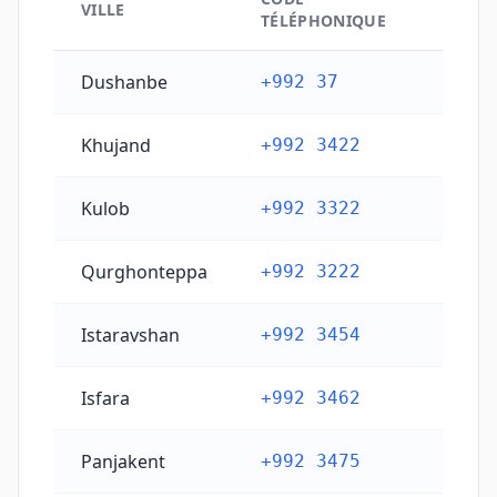
VILLE
TÉLÉPHONIQUE
Codes téléphoniques principaux des villes du Tadjiki
Dushanbe
+992 37
Khujand
+992 3422
Kulob
+992 3322
Qurghonteppa
+992 3222
Istaravshan
+992 3454
Isfara
+992 3462
Panjakent
+992 3475