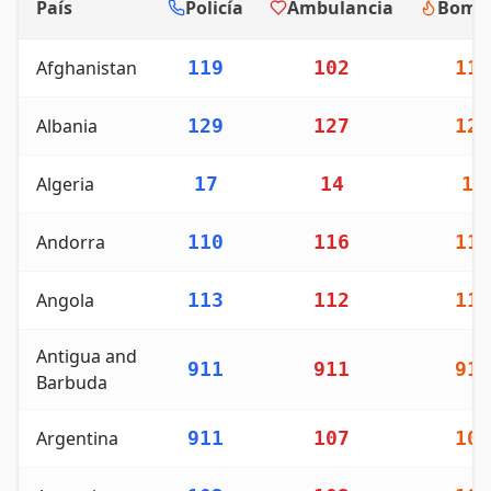
País
Policía
Ambulancia
Bomb
Directorio completo de números de teléfono de emergen
Afghanistan
119
102
119
Albania
129
127
128
Algeria
17
14
14
Andorra
110
116
118
Angola
113
112
115
Antigua and
911
911
911
Barbuda
Argentina
911
107
100