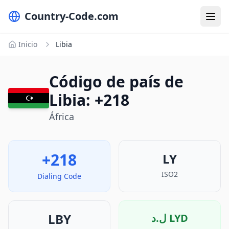
Country-Code.com
Inicio
Libia
Código de país de
Libia: +218
África
+218
LY
ISO2
Dialing Code
LBY
ل.د
LYD