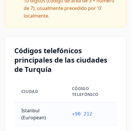
10 dígitos (código de área de 3 + número
de 7), usualmente precedido por '0'
localmente.
Códigos telefónicos
principales de las ciudades
de Turquía
CÓDIGO
CIUDAD
TELEFÓNICO
Códigos telefónicos principales de las ciudades de T
Istanbul
+90 212
(European)