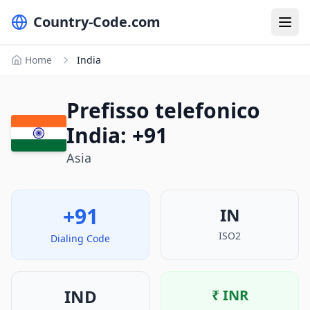
Country-Code.com
Home
India
Prefisso telefonico
India: +91
Asia
+91
IN
ISO2
Dialing Code
IND
₹
INR