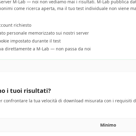
server M-Lab — noi non vediamo mai i risultati. M-Lab pubblica dat
onimi come ricerca aperta, ma il tuo test individuale non viene mai
count richiesto
to personale memorizzato sui nostri server
okie impostato durante il test
co va direttamente a M-Lab — non passa da noi
o i tuoi risultati?
r confrontare la tua velocità di download misurata con i requisiti di
Minimo