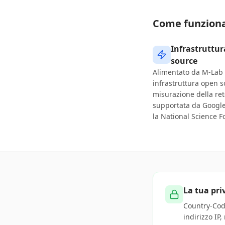
Come funziona 
Infrastruttu
source
Alimentato da M-La
infrastruttura open s
misurazione della ret
supportata da Google
la National Science F
La tua pri
Country-Code
indirizzo IP,