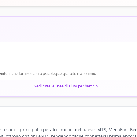
enitori, che fornisce aiuto psicologico gratuito e anonimo.
Vedi tutte le linee di aiuto per bambini
→
sti sono i principali operatori mobili del paese. MTS, MegaFon, Be
olti offrono opzioni eSIM, rendendo facile connettersi prima ancora 