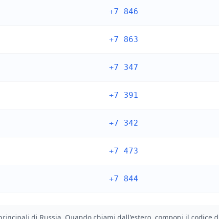
+7 846
+7 863
+7 347
+7 391
+7 342
+7 473
+7 844
à principali di Russia. Quando chiami dall'estero, componi il codice di