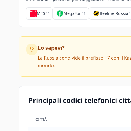
MTS
MegaFon
Beeline Russia
Lo sapevi?
La Russia condivide il prefisso +7 con il Ka
mondo.
Principali codici telefonici cit
CITTÀ
Principali codici telefonici città di Russia