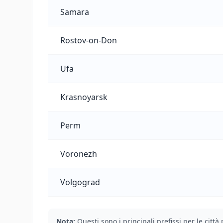
Samara
Rostov-on-Don
Ufa
Krasnoyarsk
Perm
Voronezh
Volgograd
Nota:
Questi sono i principali prefissi per le citt