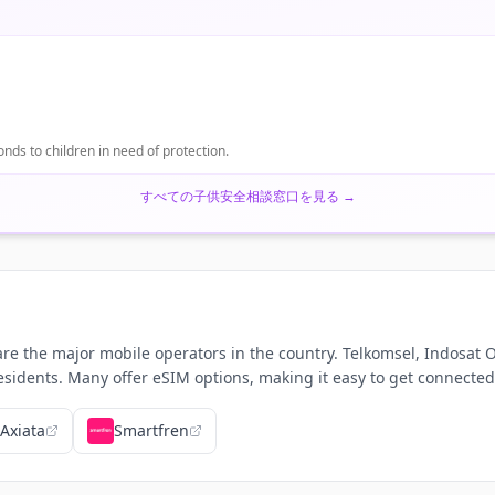
onds to children in need of protection.
すべての子供安全相談窓口を見る
→
 the major mobile operators in the country. Telkomsel, Indosat O
esidents. Many offer eSIM options, making it easy to get connected
 Axiata
Smartfren