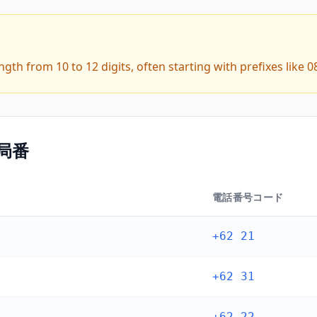
th from 10 to 12 digits, often starting with prefixes like 0
局番
電話番号コード
+62 21
+62 31
+62 22