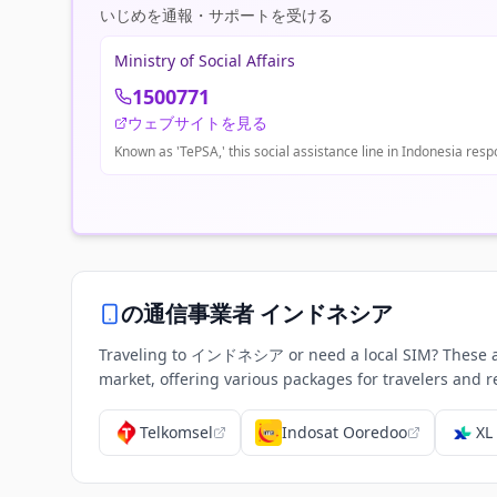
いじめを通報・サポートを受ける
Ministry of Social Affairs
1500771
ウェブサイトを見る
Known as 'TePSA,' this social assistance line in Indonesia resp
の通信事業者
インドネシア
Traveling to インドネシア or need a local SIM? These are
market, offering various packages for travelers and r
Telkomsel
Indosat Ooredoo
XL