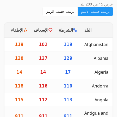
عرض 15 من 200 بلد
ترتيب حسب الاسم
ترتيب حسب الرمز
البلد
الشرطة
الإسعاف
الإطفاء
م
دليل شامل لأرقام هواتف الطوارئ للشرطة والإسعاف والإطفاء في ال
2
119
102
119
Afghanistan
2
128
127
129
Albania
2
14
14
17
Algeria
2
118
116
110
Andorra
2
115
112
113
Angola
Antigua and
1
911
911
911