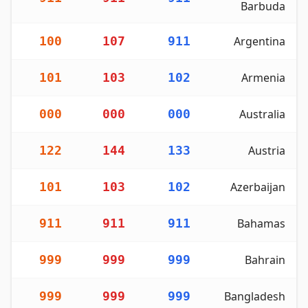
Barbuda
1
100
107
911
Argentina
2
101
103
102
Armenia
2
000
000
000
Australia
2
122
144
133
Austria
2
101
103
102
Azerbaijan
1
911
911
911
Bahamas
9
999
999
999
Bahrain
9
999
999
999
Bangladesh