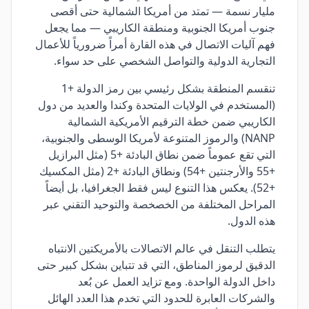
مليار نسمة — تمتد من أمريكا الشمالية حتى أقصى
جنوب أمريكا الجنوبية ومنطقة الكاريبي — مما يجعل
فهم آليات الاتصال في هذه القارة أمراً ضرورياً للأعمال
التجارية الدولية والتواصل الشخصي على حد سواء.
تنقسم المنطقة بشكل رئيسي بين رمز الدولة +1
(المستخدم في الولايات المتحدة وكندا والعديد من دول
الكاريبي ضمن خطة الترقيم الأمريكية الشمالية
NANP) والرموز المتنوعة لأمريكا الوسطى والجنوبية،
التي تقع عموماً ضمن نطاق البادئة +5 (مثل البرازيل
+55 والأرجنتين +54) ونطاق البادئة +2 (مثل المكسيك
+52). يعكس هذا التنوع ليس فقط الجغرافيا، بل أيضاً
المراحل المختلفة من الخصخصة والتوحيد التقني عبر
هذه الدول.
يتطلب التنقل في عالم الاتصالات بالأمريكتين الانتباه
الدقيق لرموز المناطق، التي قد تتباين بشكل كبير حتى
داخل الدولة الواحدة. ومع تزايد العمل عن بُعد
والشركات العابرة للحدود التي تخدم هذا العدد الهائل