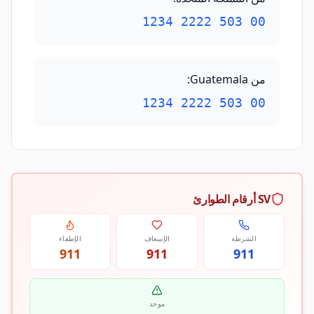
00 503 2222 1234
من Guatemala
:
00 503 2222 1234
SV أرقام الطوارئ
الشرطة
الإسعاف
الإطفاء
911
911
911
موحد