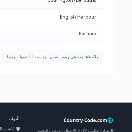
Codrington (Barbuda)
English Harbour
Parham
ملاحظة:
هذه هي رموز المدن الرئيسية لـ أنتيغوا وبربودا.
الأدوات
Country-Code.com
🛡️ كاشف ال
المعيار العالمي لأكواد الاتصال الدولية والتحقق