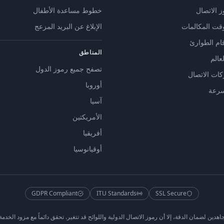
 الاتصال
خطوط مساعدة الأطفال
ت المكالمات
الإبلاغ عن البريد المزعج
ام الطوارئ
المناطق
عالم
تصفح جميع رموز الدول
ات الاتصال
أوروبا
سرعة
آسيا
الأمريكتين
أفريقيا
أوقيانوسيا
GDPR Compliant
ITU Standards
SSL Secure
 لضمان الدقة، إلا أن رموز الاتصال الدولية واللوائح قد تتغير. تحقق دائماً مع مزود الخدمة الخ