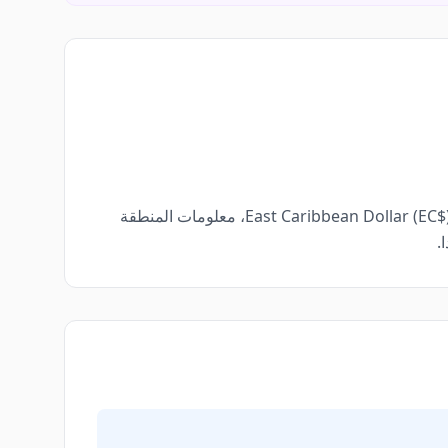
بالإضافة إلى رمز الهاتف الأساسي، نقدم أيضاً تفاصيل مفيدة مثل رمز ISO الخاص بـ أنتيغوا وبربودا (AG) ATG، العملة المحلية East Caribbean Dollar (EC$)، معلومات المنطقة