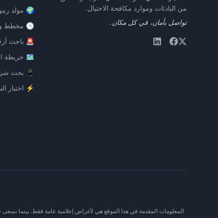
من البادئات وموارد مكافحة الاحتيال.
🌍 مولد رموز
تواصل بأمان، في كل مكان.
🕒 مخطط وق
🚨 باحث أرق
🗺️ خريطة ال
📱 بحث شرك
⚡ اختبار ال
المعلومات المقدمة في هذا الموقع هي لأغراض إعلامية عامة فقط. بينما نسعى جاهدين