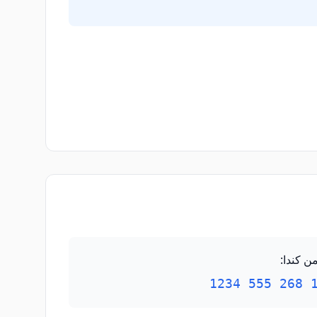
ن كندا
:
1 268 555 1