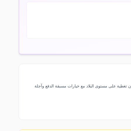
غوا وبربودا، تعرف على شركات الهاتف المحمول الرائدة. المشغلون الكبار مثل Digicel Antigua و FLOW Antigua يوفرون تغطية على مستوى البلاد مع خيارات مسبقة الدفع وآجلة