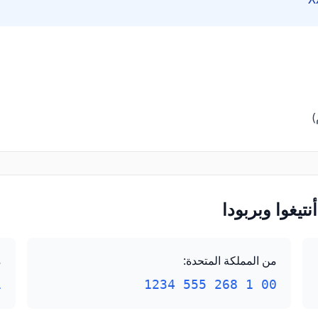
تيغوا وبربودا
من المملكة المتحدة
:
م
234
00 1 268 555 1234