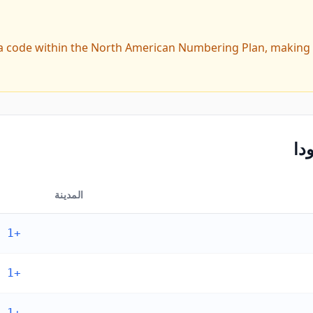
a code within the North American Numbering Plan, making 
دا
المدينة
+1 268
+1 268
+1 268