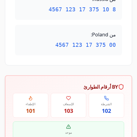
8 10 375 17 123 4567
من Poland
:
00 375 17 123 4567
BY أرقام الطوارئ
الشرطة
الإسعاف
الإطفاء
101
103
102
موحد