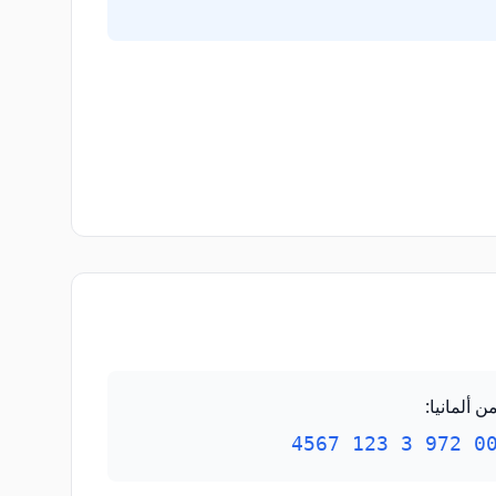
ن ألمانيا
:
00 972 3 123 45