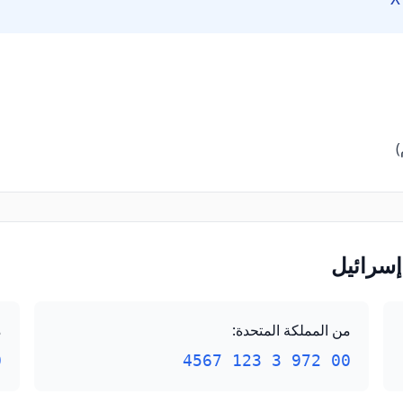
إسرائيل
من المملكة المتحدة
:
م
67
00 972 3 123 4567