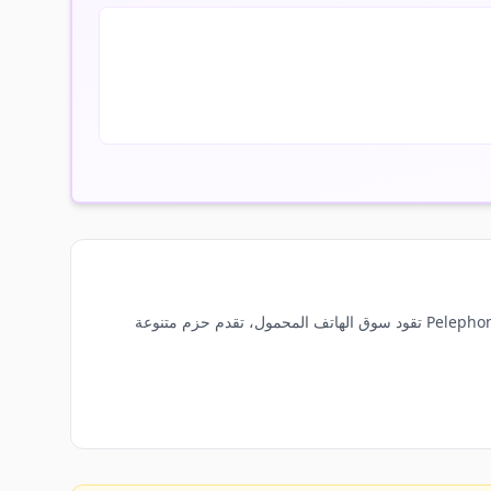
هل تسافر إلى إسرائيل أو تحتاج شريحة محلية؟ هؤلاء هم مشغلو الهاتف المحمول الرئيسيون في البلاد. Cellcom, Partner, HOT Mobile و Pelephone تقود سوق الهاتف المحمول، تقدم حزم متنوعة