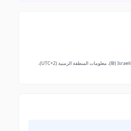
بالإضافة إلى رمز الهاتف الأساسي، نقدم أيضاً تفاصيل مفيدة مثل رمز ISO الخاص بـ إسرائيل (IL) ISR، العملة المحلية Israeli Shekel (₪)، معلومات المنطقة الزمنية (UTC+2)،