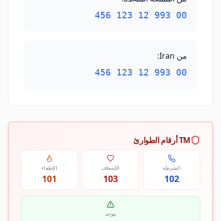
00 993 12 123 456
من Iran
:
00 993 12 123 456
TM أرقام الطوارئ
الشرطة
الإسعاف
الإطفاء
101
103
102
موحد