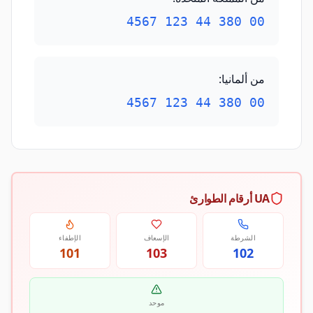
00 380 44 123 4567
من ألمانيا
:
00 380 44 123 4567
UA أرقام الطوارئ
الشرطة
الإسعاف
الإطفاء
101
103
102
موحد