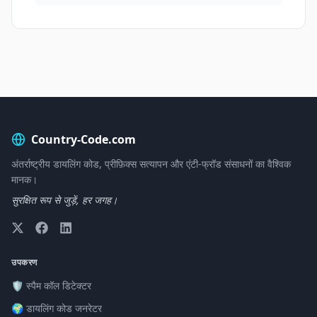
Country-Code.com
अंतर्राष्ट्रीय डायलिंग कोड, प्रीफ़िक्स सत्यापन और एंटी-फ्रॉड संसाधनों का वैश्विक
मानक।
सुरक्षित रूप से जुड़ें, हर जगह।
उपकरण
🛡️ स्पैम कॉल डिटेक्टर
🌍 डायलिंग कोड जनरेटर