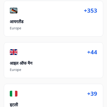
+353
आयरलैंड
Europe
+44
आइल ऑफ मैन
Europe
+39
इटली