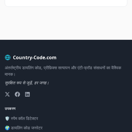
Country-Code.com
अंतर्राष्ट्रीय डायलिंग कोड, प्रीफ़िक्स सत्यापन और एंटी-फ्रॉड संसाधनों का वैश्विक
मानक।
सुरक्षित रूप से जुड़ें, हर जगह।
उपकरण
🛡️ स्पैम कॉल डिटेक्टर
🌍 डायलिंग कोड जनरेटर