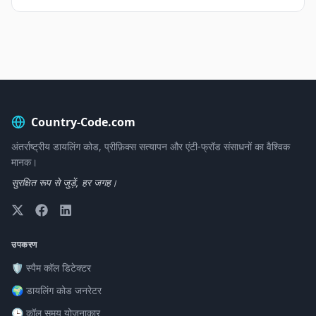
Country-Code.com
अंतर्राष्ट्रीय डायलिंग कोड, प्रीफ़िक्स सत्यापन और एंटी-फ्रॉड संसाधनों का वैश्विक
मानक।
सुरक्षित रूप से जुड़ें, हर जगह।
उपकरण
🛡️ स्पैम कॉल डिटेक्टर
🌍 डायलिंग कोड जनरेटर
🕒 कॉल समय योजनाकार