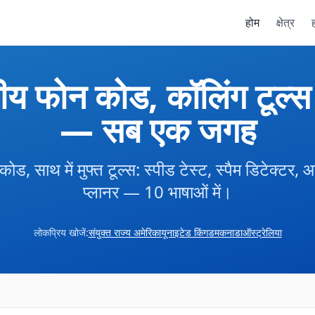
होम
क्षेत्र
ह
रीय फोन कोड, कॉलिंग टूल्स
— सब एक जगह
कोड, साथ में मुफ्त टूल्स: स्पीड टेस्ट, स्पैम डिटेक्ट
प्लानर — 10 भाषाओं में।
लोकप्रिय खोजें:
संयुक्त राज्य अमेरिका
यूनाइटेड किंगडम
कनाडा
ऑस्ट्रेलिया