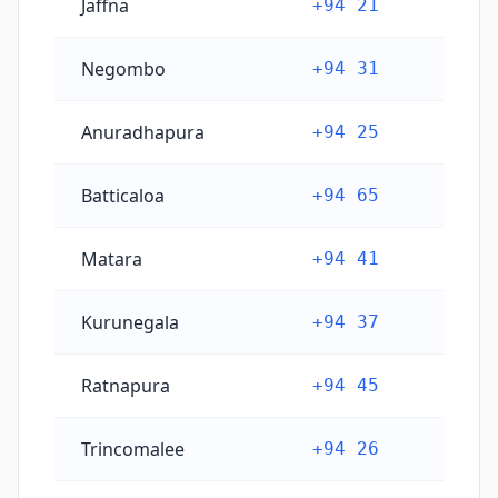
Jaffna
+94 21
Negombo
+94 31
Anuradhapura
+94 25
Batticaloa
+94 65
Matara
+94 41
Kurunegala
+94 37
Ratnapura
+94 45
Trincomalee
+94 26