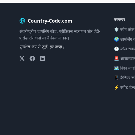
उपकरण
Country-Code.com
🛡️ स्पैम कॉल
अंतर्राष्ट्रीय डायलिंग कोड, प्रीफ़िक्स सत्यापन और एंटी-
फ्रॉड संसाधनों का वैश्विक मानक।
🌍 डायलिंग 
सुरक्षित रूप से जुड़ें, हर जगह।
🕒 कॉल समय
🚨 आपातकाल
🗺️ विश्व मान
📱 कैरियर ख
⚡ स्पीड टेस्