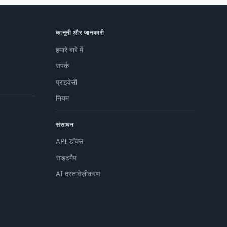
कानूनी और जानकारी
हमारे बारे में
संपर्क
प्राइवेसी
नियम
संसाधन
API डॉक्स
साइटमैप
AI दस्तावेज़ीकरण