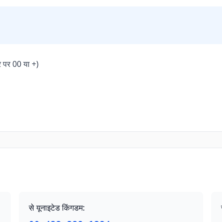
र पर 00 या +)
से यूनाइटेड किंगडम
: