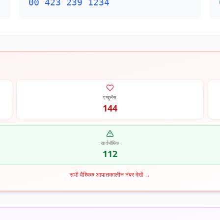
00 423 239 1234
एम्बुलेंस
144
सार्वभौमिक
112
सभी वैश्विक आपातकालीन नंबर देखें
→