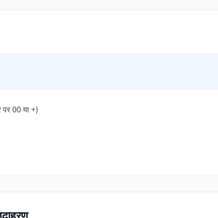
र पर 00 या +)
 उदाहरण