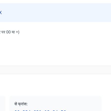
X
र पर 00 या +)
से फ्रांस
: