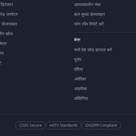
 डिटेक्टर
आपातकालीन नंबर
कोड जनरेटर
बाल सुरक्षा हेल्पलाइन
 योजनाकार
फोन स्पैम रिपोर्ट करें
ीन खोज
क्षेत्र
चित्र
सभी देश कोड ब्राउज़ करें
ोज
यूरोप
ट
एशिया
अमेरिका
अफ्रीका
ओशिनिया
SSL Secure
ITU Standards
GDPR Compliant