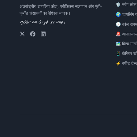
🛡️ स्पैम कॉल
अंतर्राष्ट्रीय डायलिंग कोड, प्रीफ़िक्स सत्यापन और एंटी-
फ्रॉड संसाधनों का वैश्विक मानक।
🌍 डायलिंग 
सुरक्षित रूप से जुड़ें, हर जगह।
🕒 कॉल समय
🚨 आपातकाल
🗺️ विश्व मान
📱 कैरियर ख
⚡ स्पीड टेस्