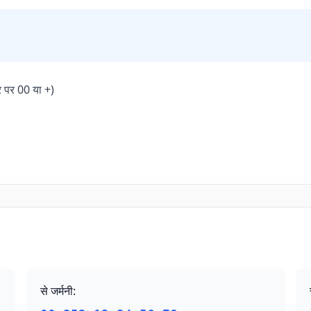
र पर 00 या +)
से जर्मनी
: