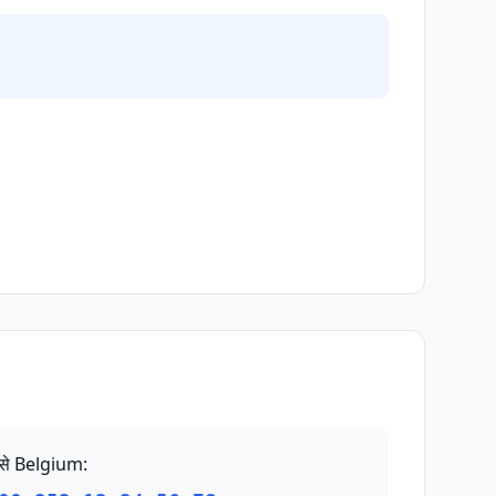
से Belgium
: