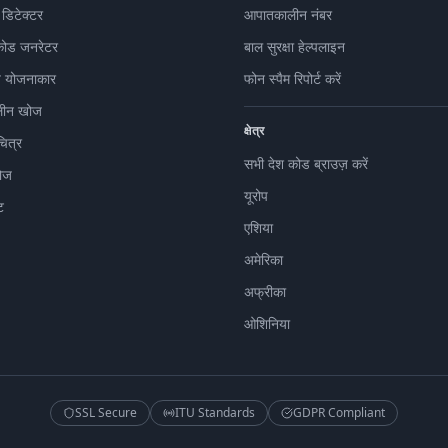
 डिटेक्टर
आपातकालीन नंबर
कोड जनरेटर
बाल सुरक्षा हेल्पलाइन
 योजनाकार
फोन स्पैम रिपोर्ट करें
ीन खोज
क्षेत्र
चित्र
सभी देश कोड ब्राउज़ करें
ोज
यूरोप
ट
एशिया
अमेरिका
अफ्रीका
ओशिनिया
SSL Secure
ITU Standards
GDPR Compliant