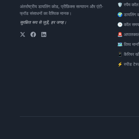
🛡️ स्पैम कॉल
अंतर्राष्ट्रीय डायलिंग कोड, प्रीफ़िक्स सत्यापन और एंटी-
फ्रॉड संसाधनों का वैश्विक मानक।
🌍 डायलिंग 
सुरक्षित रूप से जुड़ें, हर जगह।
🕒 कॉल समय
🚨 आपातकाल
🗺️ विश्व मान
📱 कैरियर ख
⚡ स्पीड टेस्