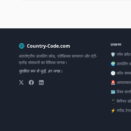
उपकरण
Country-Code.com
🛡️ स्पैम कॉल
अंतर्राष्ट्रीय डायलिंग कोड, प्रीफ़िक्स सत्यापन और एंटी-
फ्रॉड संसाधनों का वैश्विक मानक।
🌍 डायलिंग 
सुरक्षित रूप से जुड़ें, हर जगह।
🕒 कॉल समय
🚨 आपातकाल
🗺️ विश्व मान
📱 कैरियर ख
⚡ स्पीड टेस्