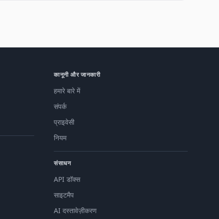
कानूनी और जानकारी
हमारे बारे में
संपर्क
प्राइवेसी
नियम
संसाधन
API डॉक्स
साइटमैप
AI दस्तावेज़ीकरण