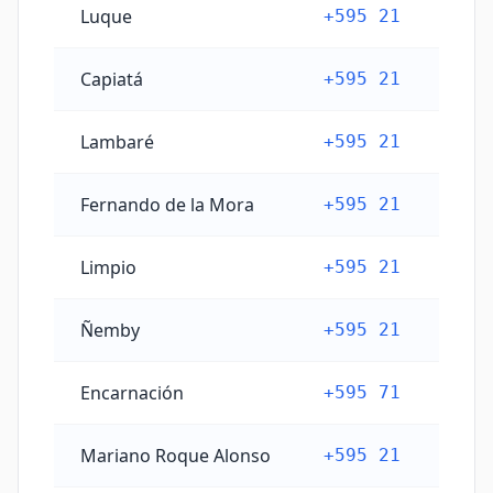
Luque
+595 21
Capiatá
+595 21
Lambaré
+595 21
Fernando de la Mora
+595 21
Limpio
+595 21
Ñemby
+595 21
Encarnación
+595 71
Mariano Roque Alonso
+595 21