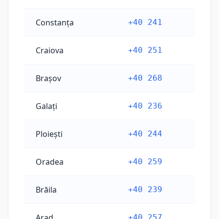
Constanța
+40 241
Craiova
+40 251
Brașov
+40 268
Galați
+40 236
Ploiești
+40 244
Oradea
+40 259
Brăila
+40 239
Arad
+40 257