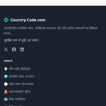
Country-Code.com
अंतर्राष्ट्रीय डायलिंग कोड, प्रीफ़िक्स सत्यापन और एंटी-फ्रॉड संसाधनों का वैश्विक
मानक।
सुरक्षित रूप से जुड़ें, हर जगह।
उपकरण
🛡️ स्पैम कॉल डिटेक्टर
🌍 डायलिंग कोड जनरेटर
🕒 कॉल समय योजनाकार
🚨 आपातकालीन खोज
🗺️ विश्व मानचित्र