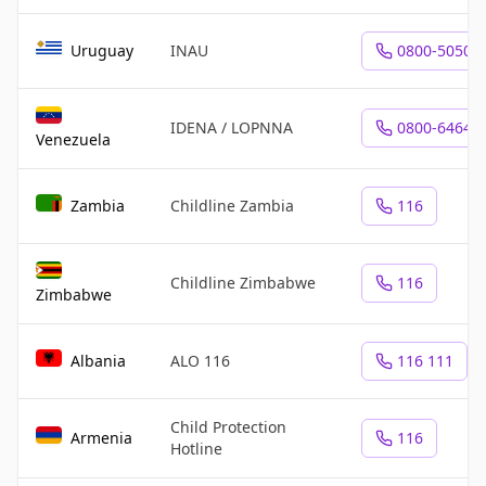
Uruguay
INAU
0800-5050
IDENA / LOPNNA
0800-64646
Venezuela
Zambia
Childline Zambia
116
Childline Zimbabwe
116
Zimbabwe
Albania
ALO 116
116 111
Child Protection
Armenia
116
Hotline