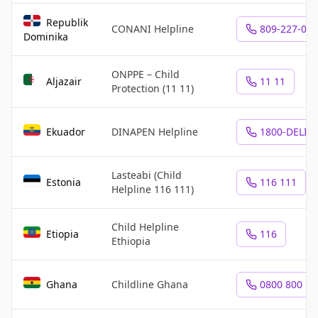
Republik
CONANI Helpline
809-227-09
Dominika
ONPPE – Child
Aljazair
11 11
Protection (11 11)
Ekuador
DINAPEN Helpline
1800-DELIT
Lasteabi (Child
Estonia
116 111
Helpline 116 111)
Child Helpline
Etiopia
116
Ethiopia
Ghana
Childline Ghana
0800 800