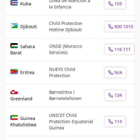
Línea de Atención a
Kuba
103
la Infancia
Child Protection
Djibouti
800 1010
Hotline Djibouti
ONDE (Morocco
Sahara
116 111
Services)
Barat
NUEYS Child
Eritrea
N/A
Protection
BørneIntra /
134
Børnetelefonen
Greenland
UNICEF Child
Guinea
Protection Equatorial
114
Khatulistiwa
Guinea