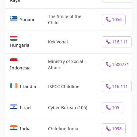
Raya
The Smile of the
Yunani
1056
Child
Kék Vonal
116 111
Hungaria
Ministry of Social
1500771
Affairs
Indonesia
Irlandia
ISPCC Childline
116 111
Israel
Cyber Bureau (105)
105
India
Childline India
1098