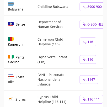
Childline Botswana
3900 900
Botswana
Department of
Belize
0-800-HELP
Human Services
Cameroon Child
116
Helpline (116)
Kamerun
Ligne Verte Enfant
Pantai
116
(116)
Gading
PANI – Patronato
Kosta
Nacional de la
1147
Rika
Infancia
Cyprus Child
Siprus
116 111
Helpline (116 111)