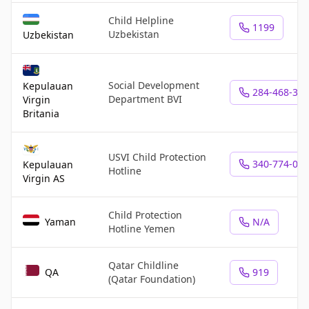
Child Helpline
1199
Uzbekistan
Uzbekistan
Social Development
Kepulauan
284-468-30
Department BVI
Virgin
Britania
USVI Child Protection
340-774-09
Kepulauan
Hotline
Virgin AS
Child Protection
Yaman
N/A
Hotline Yemen
Qatar Childline
QA
919
(Qatar Foundation)