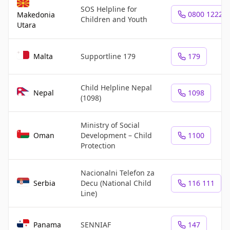
SOS Helpline for
0800 12222
Makedonia
Children and Youth
Utara
Malta
Supportline 179
179
Child Helpline Nepal
Nepal
1098
(1098)
Ministry of Social
Oman
Development – Child
1100
Protection
Nacionalni Telefon za
Serbia
Decu (National Child
116 111
Line)
Panama
SENNIAF
147