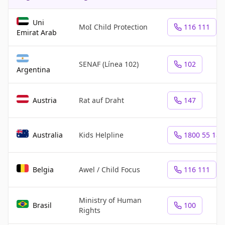
Direktori hotline keamanan anak dan anti-perundungan berdas
Uni
MoI Child Protection
116 111
Emirat Arab
SENAF (Línea 102)
102
Argentina
Austria
Rat auf Draht
147
Australia
Kids Helpline
1800 55 180
Belgia
Awel / Child Focus
116 111
Ministry of Human
Brasil
100
Rights