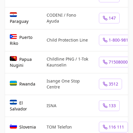
CODENI / Fono
147
Ayuda
Paraguay
Puerto
Child Protection Line
1-800-981-8
Riko
Childline PNG / 1-Tok
Papua
71508000
Kaunselin
Nugini
Isange One Stop
Rwanda
3512
Centre
El
ISNA
133
Salvador
Slovenia
TOM Telefon
116 111