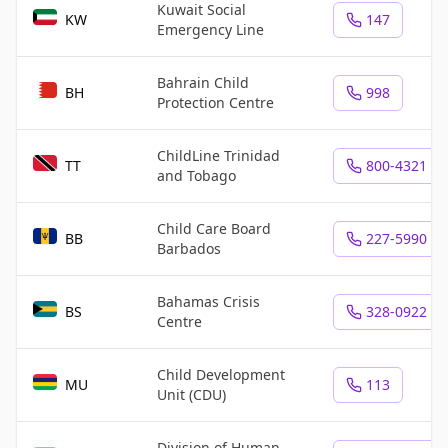
Kuwait Social
KW
147
Emergency Line
Bahrain Child
BH
998
Protection Centre
ChildLine Trinidad
TT
800-4321
and Tobago
Child Care Board
BB
227-5990
Barbados
Bahamas Crisis
BS
328-0922
Centre
Child Development
MU
113
Unit (CDU)
Division of Human