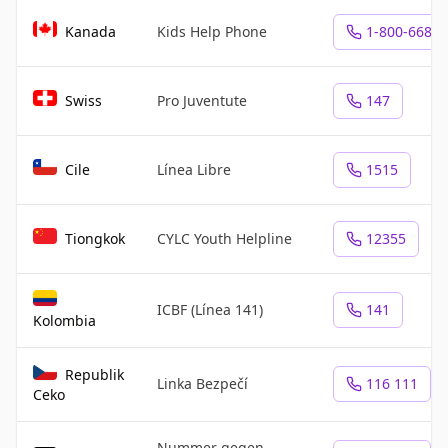
Kanada
Kids Help Phone
1-800-668-6
Swiss
Pro Juventute
147
Cile
Línea Libre
1515
Tiongkok
CYLC Youth Helpline
12355
ICBF (Línea 141)
141
Kolombia
Republik
Linka Bezpečí
116 111
Ceko
Nummer gegen