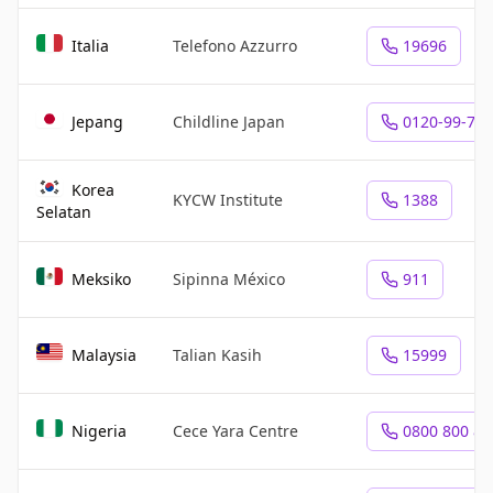
Italia
Telefono Azzurro
19696
Jepang
Childline Japan
0120-99-77
Korea
KYCW Institute
1388
Selatan
Meksiko
Sipinna México
911
Malaysia
Talian Kasih
15999
Nigeria
Cece Yara Centre
0800 800 80