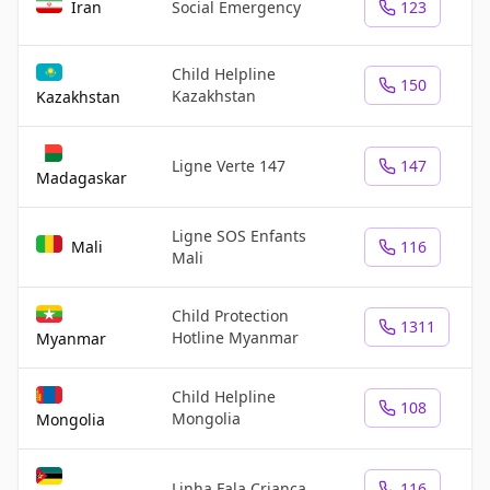
Iran
Social Emergency
123
Child Helpline
150
Kazakhstan
Kazakhstan
Ligne Verte 147
147
Madagaskar
Ligne SOS Enfants
Mali
116
Mali
Child Protection
1311
Hotline Myanmar
Myanmar
Child Helpline
108
Mongolia
Mongolia
Linha Fala Criança
116