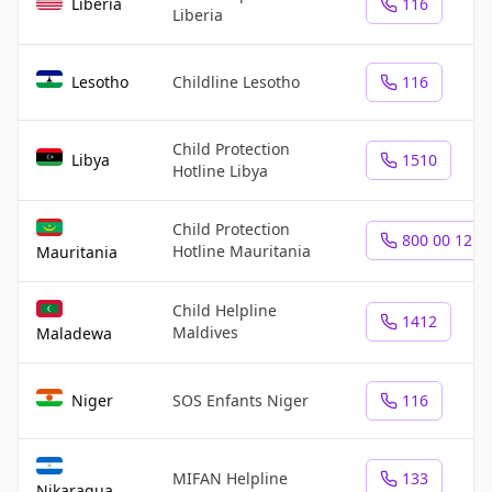
Liberia
116
Liberia
Lesotho
Childline Lesotho
116
Child Protection
Libya
1510
Hotline Libya
Child Protection
800 00 12
Hotline Mauritania
Mauritania
Child Helpline
1412
Maldives
Maladewa
Niger
SOS Enfants Niger
116
MIFAN Helpline
133
Nikaragua