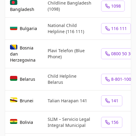
Childline Bangladesh
1098
(1098)
Bangladesh
National Child
Bulgaria
116 111
Helpline (116 111)
Bosnia
Plavi Telefon (Blue
0800 50 305
dan
Phone)
Herzegovina
Child Helpline
Belarus
8-801-100-1
Belarus
Brunei
Talian Harapan 141
141
SLIM – Servicio Legal
Bolivia
156
Integral Municipal