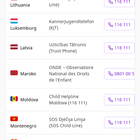
116 111
Line)
Lithuania
KannerJugendtelefon
116 111
(KJT)
Luksemburg
Uzticības Tālrunis
Latvia
116 111
(Trust Phone)
ONDE – Observatoire
Maroko
National des Droits
0801 00 55 
de l'Enfant
Child Helpline
Moldova
116 111
Moldova (116 111)
SOS Dječija Linija
116 111
(SOS Child Line)
Montenegro