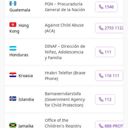
PGN – Procuraduría
1546
General de la Nación
Guatemala
Against Child Abuse
Hong
2755 1122
(ACA)
Kong
DINAF – Dirección de
Niñez, Adolescencia
111
Honduras
y Familia
Hrabri Telefon (Brave
Kroasia
116 111
Phone)
Barnaverndarstofa
Islandia
(Government Agency
112
for Child Protection)
Office of the
Jamaika
Children's Registry
888-PROTEC