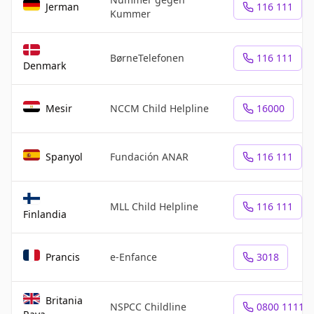
Jerman
116 111
Kummer
BørneTelefonen
116 111
Denmark
Mesir
NCCM Child Helpline
16000
Spanyol
Fundación ANAR
116 111
MLL Child Helpline
116 111
Finlandia
Prancis
e-Enfance
3018
Britania
NSPCC Childline
0800 1111