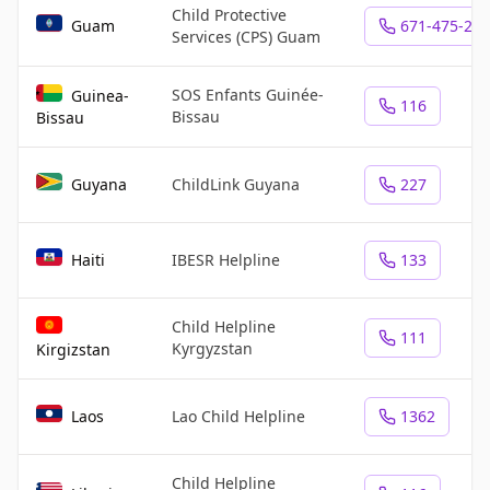
Child Protective
Guam
671-475-26
Services (CPS) Guam
SOS Enfants Guinée-
Guinea-
116
Bissau
Bissau
Guyana
ChildLink Guyana
227
Haiti
IBESR Helpline
133
Child Helpline
111
Kyrgyzstan
Kirgizstan
Laos
Lao Child Helpline
1362
Child Helpline