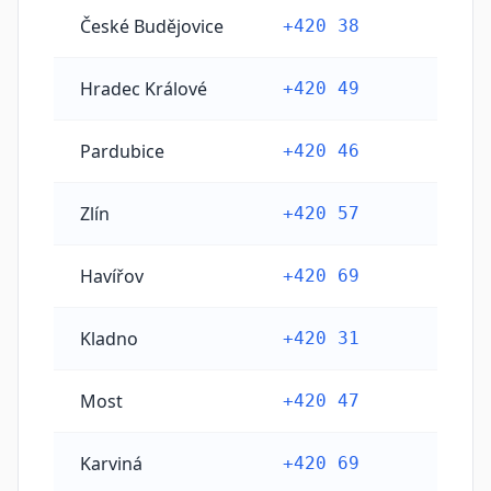
České Budějovice
+420 38
Hradec Králové
+420 49
Pardubice
+420 46
Zlín
+420 57
Havířov
+420 69
Kladno
+420 31
Most
+420 47
Karviná
+420 69