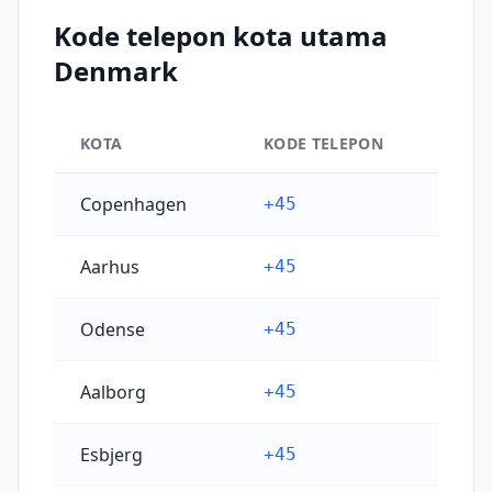
Kode telepon kota utama
Denmark
KOTA
KODE TELEPON
Kode telepon kota utama Denmark
Copenhagen
+45
Aarhus
+45
Odense
+45
Aalborg
+45
Esbjerg
+45