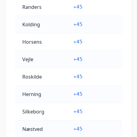
Randers
+45
Kolding
+45
Horsens
+45
Vejle
+45
Roskilde
+45
Herning
+45
Silkeborg
+45
Næstved
+45