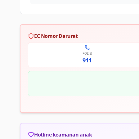
EC Nomor Darurat
POLISI
911
Hotline keamanan anak