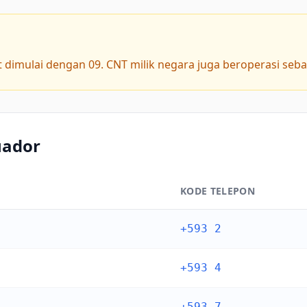
it dimulai dengan 09. CNT milik negara juga beroperasi seb
uador
KODE TELEPON
+593 2
+593 4
+593 7