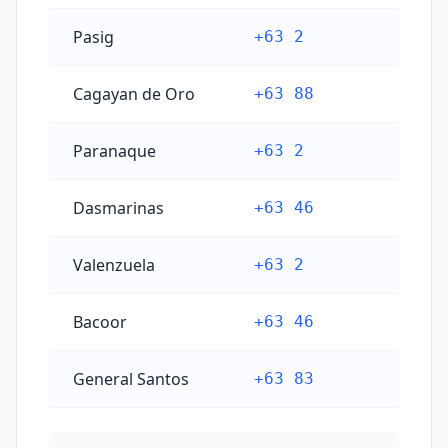
Pasig
+63 2
Cagayan de Oro
+63 88
Paranaque
+63 2
Dasmarinas
+63 46
Valenzuela
+63 2
Bacoor
+63 46
General Santos
+63 83