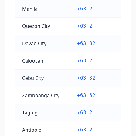
Kode telepon kota utama Filipina
Manila
+63 2
Quezon City
+63 2
Davao City
+63 82
Caloocan
+63 2
Cebu City
+63 32
Zamboanga City
+63 62
Taguig
+63 2
Antipolo
+63 2