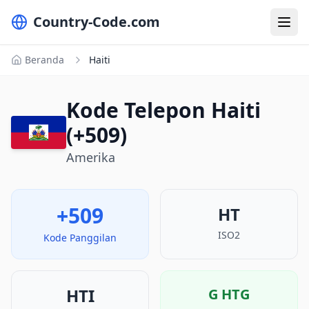
Country-Code.com
Beranda
Haiti
Kode Telepon Haiti
(+509)
Amerika
+509
HT
ISO2
Kode Panggilan
HTI
G
HTG