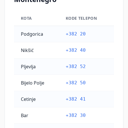
KOTA
KODE TELEPON
Kode telepon kota utama Montenegro
Podgorica
+382 20
Nikšić
+382 40
Pljevlja
+382 52
Bijelo Polje
+382 50
Cetinje
+382 41
Bar
+382 30