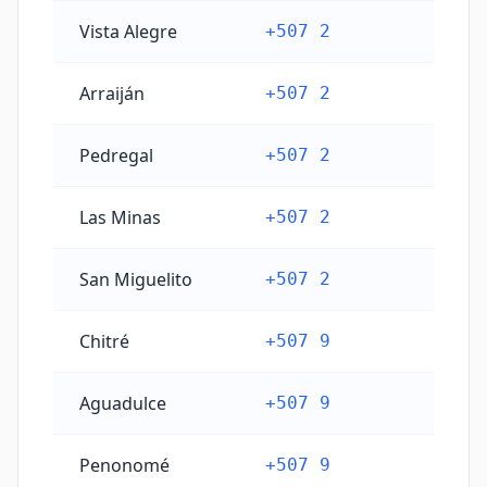
Vista Alegre
+507 2
Arraiján
+507 2
Pedregal
+507 2
Las Minas
+507 2
San Miguelito
+507 2
Chitré
+507 9
Aguadulce
+507 9
Penonomé
+507 9