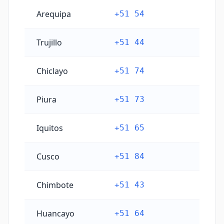
Arequipa
+51 54
Trujillo
+51 44
Chiclayo
+51 74
Piura
+51 73
Iquitos
+51 65
Cusco
+51 84
Chimbote
+51 43
Huancayo
+51 64