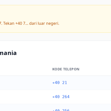
ekan +40 7... dari luar negeri.
umania
KODE TELEPON
+40 21
+40 264
+40 256