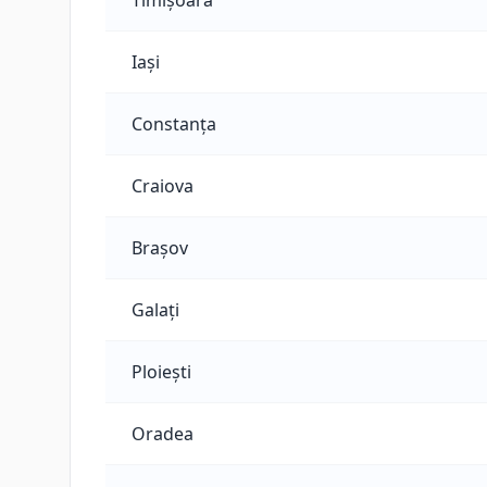
Timișoara
Iași
Constanța
Craiova
Brașov
Galați
Ploiești
Oradea